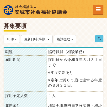
募集要項
10件
更新日時(降順)
相談援助
職種
臨時職員（相談業務）
雇用期間
採用日から令和９年３月３１日
まで
※年度更新あり
※定年は満６５歳に達する年度
の３月３１日。
採用予定人数
１人
雇用条件
相談支援専門員又は医療・福祉