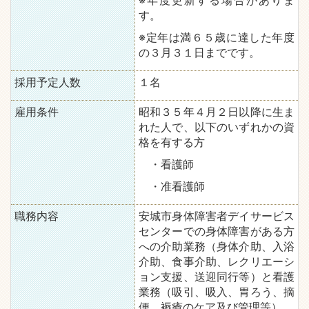
※年度更新する場合がありま
す。
※定年は満６５歳に達した年度
の３月３１日までです。
採用予定人数
１名
雇用条件
昭和３５年４月２日以降に生ま
れた人で、以下のいずれかの資
格を有する方
・看護師
・准看護師
職務内容
安城市身体障害者デイサービス
センターでの身体障害がある方
への介助業務（身体介助、入浴
介助、食事介助、レクリエーシ
ョン支援、送迎同行等）と看護
業務（吸引、吸入、胃ろう、摘
便、褥瘡のケア及び管理等）