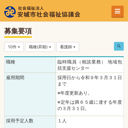
募集要項
10件
職種(昇順)
看護師
職種
臨時職員（相談業務） 地域包
括支援センター
雇用期間
採用日から令和９年３月３１日
まで
※年度更新あり。
※定年は満６５歳に達する年度
の３月３１日。
採用予定人数
１人