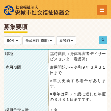
募集要項
50件
作成日時(降順)
看護師
職種
臨時職員（身体障害者デイサー
ビスセンター看護師）
雇用期間
雇用開始から令和９年３月３１
日まで
※年度更新する場合がありま
す。
※定年は満６５歳に達した年度
の３月３１日までです。
採用予定人数
１名