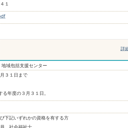
４１
df
詳
 地域包括支援センター
月３１日まで
する年度の３月３１日。
び下記いずれかの資格を有する方
員、社会福祉士、