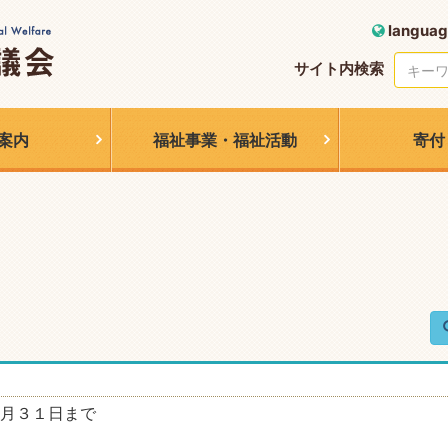
languag
サイト内検索
案内
福祉事業・福祉活動
寄付
月３１日まで