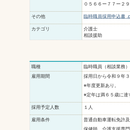
０５６６ー７７ー２９
その他
臨時職員採用申込書 .p
カテゴリ
介護士
相談援助
職種
臨時職員（相談業務）
雇用期間
採用日から令和９年３
※年度更新あり。
※定年は満６５歳に達
採用予定人数
１人
雇用条件
普通自動車運転免許及
保健師、介護支援専門