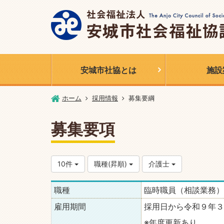
安城市社協とは
施設
ホーム
採用情報
募集要綱
募集要項
10件
職種(昇順)
介護士
職種
臨時職員（相談業務）
雇用期間
採用日から令和９年３
※年度更新あり