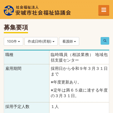
募集要項
100件
作成日時(昇順)
看護師
職種
臨時職員（相談業務） 地域包
括支援センター
雇用期間
採用日から令和９年３月３１日
まで
※年度更新あり。
※定年は満６５歳に達する年度
の３月３１日。
採用予定人数
１人