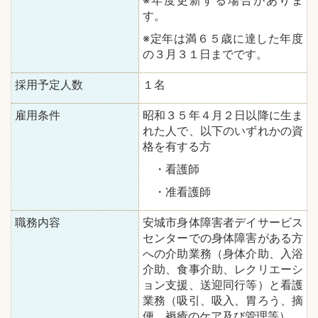
※年度更新する場合がありま
す。
※定年は満６５歳に達した年度
の３月３１日までです。
採用予定人数
１名
雇用条件
昭和３５年４月２日以降に生ま
れた人で、以下のいずれかの資
格を有する方
・看護師
・准看護師
職務内容
安城市身体障害者デイサービス
センターでの身体障害がある方
への介助業務（身体介助、入浴
介助、食事介助、レクリエーシ
ョン支援、送迎同行等）と看護
業務（吸引、吸入、胃ろう、摘
便、褥瘡のケア及び管理等）