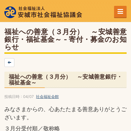
福祉への善意（３月分） ～安城善意
銀行・福祉基金～ - 寄付・募金のお知
らせ
福祉への善意（３月分） ～安城善意銀行・
福祉基金～
投稿日時 : 04/07
社会福祉会館
みなさまからの、心あたたまる善意ありがとうご
ざいます。
３月分受付順／敬称略