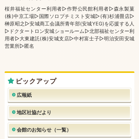
桜井福祉センター利用者▷作野公民館利用者▷森永製菓
(株)中京工場▷国際ソロプチミスト安城▷(有)杉浦畳店▷
榊原昭之▷安城商工会議所青年部(安城YEG)を応援する人
▷ドクタートロン安城ショールーム▷北部福祉センター利
用者▷大東建託(株)安城支店▷中村富士子▷明治安田安城
営業所▷匿名
ピックアップ
広報紙
地区社協だより
会館のお知らせ（一覧）