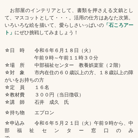
お部屋のインテリアとして、書類を押さえる文鎮とし
て、マスコットとして・・・。活用の仕方はあなた次第。
いろいろな絵を描いて、愛らしさいっぱいの
「石ころアー
ト」
にぜひ挑戦してみましょう！
☆日 時 令和６年６月１８日（火）
午前９時～午前１１時３０分
☆場 所 中部福祉センター 教養娯楽室（２階）
☆対 象 市内在住の６０歳以上の方、１８歳以上の障
がいをお持ちの方
☆定 員 １６名
☆教材費 ３００円（当日徴収）
☆講 師 石井 成久 氏
☆持ち物 エプロン
☆申込み 令和６年５月２１日（火）午前９時から、中
部福祉センター窓口のみ
で