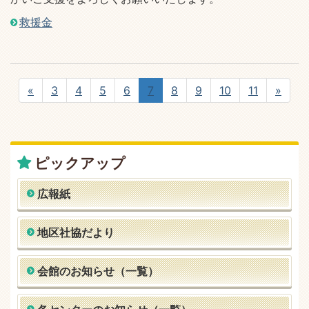
救援金
«
3
4
5
6
7
8
9
10
11
»
ピックアップ
広報紙
地区社協だより
会館のお知らせ（一覧）