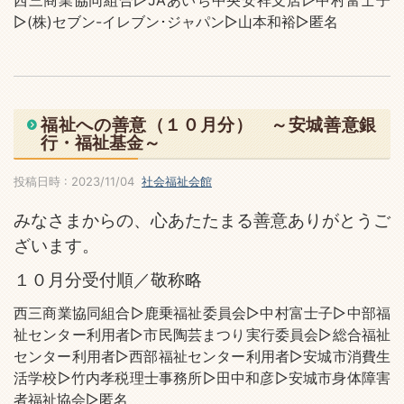
西三商業協同組合▷JAあいち中央安祥支店▷中村富士子
▷(株)セブン-イレブン･ジャパン▷山本和裕▷匿名
福祉への善意（１０月分） ～安城善意銀
行・福祉基金～
投稿日時 : 2023/11/04
社会福祉会館
みなさまからの、心あたたまる善意ありがとうご
ざいます。
１０月分受付順／敬称略
西三商業協同組合▷鹿乗福祉委員会▷中村富士子▷中部福
祉センター利用者▷市民陶芸まつり実行委員会▷総合福祉
センター利用者▷西部福祉センター利用者▷安城市消費生
活学校▷竹内孝税理士事務所▷田中和彦▷安城市身体障害
者福祉協会▷匿名