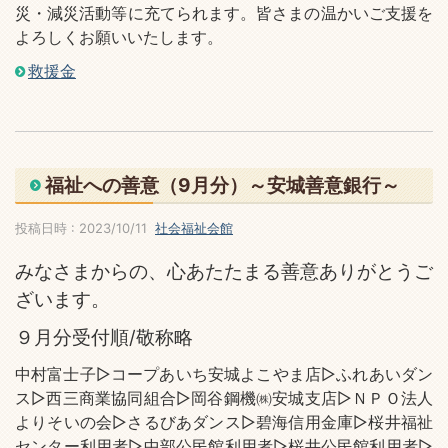
災・減災活動等に充てられます。皆さまの温かいご支援を
よろしくお願いいたします。
救援金
福祉への善意（9月分）～安城善意銀行～
投稿日時 : 2023/10/11
社会福祉会館
みなさまからの、心あたたまる善意ありがとうご
ざいます。
９月分受付順/敬称略
中村富士子▷コープあいち安城よこやま店▷ふれあいダン
ス▷西三商業協同組合▷岡谷鋼機㈱安城支店▷ＮＰＯ法人
よりそいの会▷さるびあダンス▷碧海信用金庫▷桜井福祉
センター利用者▷中部公民館利用者▷桜井公民館利用者▷